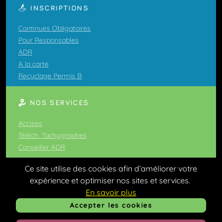
INSCRIPTIONS
Continues Obligatoires
Pour Responsables
ADR
A la carte
Recyclage Permis B
NOS SERVICES
Accises
Téléch. Tachygraphes
Conseiller ADR
Ce site utilise des cookies afin d’améliorer votre
expérience et optimiser nos sites et services.
CALENDRIER
En savoir plus
Voir le calendrier
Accepter les cookies