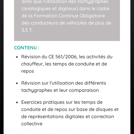
ainsi que l'utilisation des tachygraphes
Documents de transport et temps de conduite
(analogiques et digitaux) dans le cadre
de la Formation Continue Obligatoire
Temps de conduite et tachygraphes
des conducteurs de véhicules de plus de
3,5 T.
THÈME 3
CONTENU :
Révision du CE 561/2006, les activités du
Comportement Professionnel
chauffeur, les temps de conduite et de
repos
Code de la route
Révision sur l'utilisation des différents
tachygraphes et leur comparaison
Ergonomie
Exercices pratiques sur les temps de
conduite et de repos sur base de disques et
Réagir en situation d’urgence
de représentations digitales et correction
collective