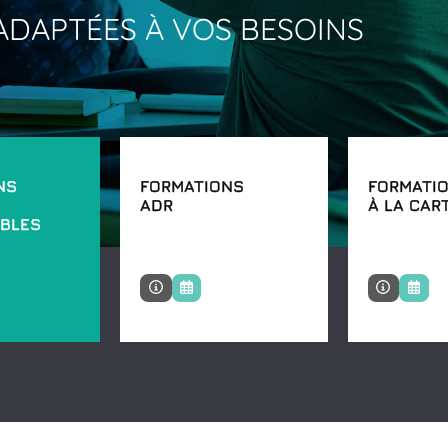
ADAPTÉES
À
VOS
BESOINS
NS
FORMATIONS
FORMATI
ADR
À LA CAR
BLES