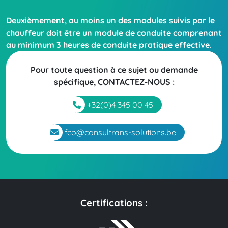
Deuxièmement, au moins un des modules suivis par le
chauffeur doit être un module de conduite comprenant
au minimum 3 heures de conduite pratique effective.
Pour toute question à ce sujet ou demande
spécifique,
CONTACTEZ-NOUS
:
+32(0)4 345 00 45
fco@consultrans-solutions.be
Certifications :