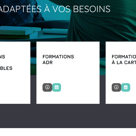
ADAPTÉES
À
VOS
BESOINS
NS
FORMATIONS
FORMATI
ADR
À LA CAR
BLES