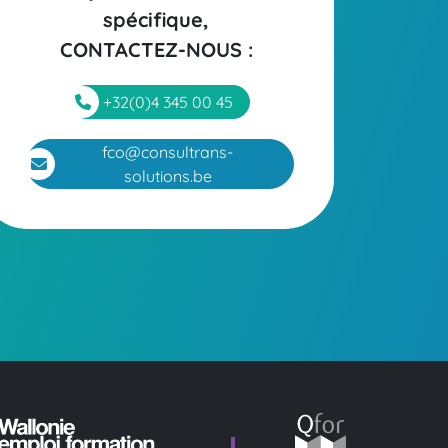
spécifique,
CONTACTEZ-NOUS
:
+32(0)4 345 00 45
fco@consultrans-
solutions.be