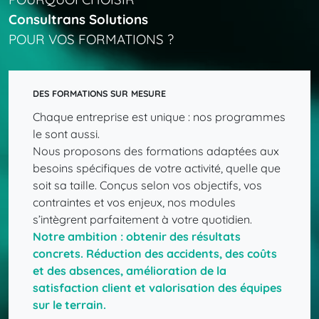
Consultrans
Solutions
POUR
VOS
FORMATIONS
?
DES FORMATIONS SUR MESURE
Chaque entreprise est unique : nos programmes
le sont aussi.
Nous proposons des formations adaptées aux
besoins spécifiques de votre activité, quelle que
soit sa taille. Conçus selon vos objectifs, vos
contraintes et vos enjeux, nos modules
s’intègrent parfaitement à votre quotidien.
Notre
ambition
:
obtenir
des
résultats
concrets.
Réduction
des
accidents,
des
coûts
et
des
absences,
amélioration
de
la
satisfaction
client
et
valorisation
des
équipes
sur
le
terrain.