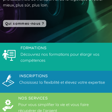
mieux, plus sûr, plus loin.
Qui sommes-nous ?
FORMATIONS
Découvrez nos
formations pour élargir
vos
compétences
INSCRIPTIONS
Choisissez la flexibilité
et élevez votre
expertise
NOS SERVICES
Pour vous simplifier la vie
et vous faire
récupérer
de l’argent